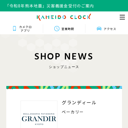
「令和8年熊本地震」災害義援金受付のご案内
カメクロ
営業時間
アクセス
アプリ
S
H
O
P
N
E
W
S
ショップニュース
013
グランディール
ベーカリー