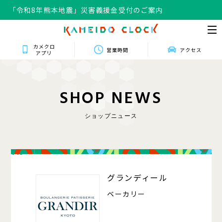
「令和8年熊本地震」災害義援金受付のご案内
カメクロ
営業時間
アクセス
アプリ
S
H
O
P
N
E
W
S
ショップニュース
013
グランディール
ベーカリー