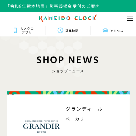
「令和8年熊本地震」災害義援金受付のご案内
カメクロ
営業時間
アクセス
アプリ
S
H
O
P
N
E
W
S
ショップニュース
013
グランディール
ベーカリー