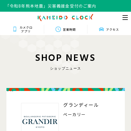
「令和8年熊本地震」災害義援金受付のご案内
カメクロ
営業時間
アクセス
アプリ
S
H
O
P
N
E
W
S
ショップニュース
013
グランディール
ベーカリー