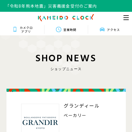
「令和8年熊本地震」災害義援金受付のご案内
カメクロ
営業時間
アクセス
アプリ
S
H
O
P
N
E
W
S
ショップニュース
013
グランディール
ベーカリー