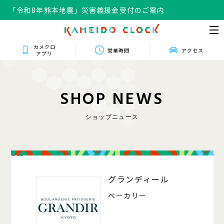
「令和8年熊本地震」災害義援金受付のご案内
カメクロ
営業時間
アクセス
アプリ
S
H
O
P
N
E
W
S
ショップニュース
013
グランディール
ベーカリー