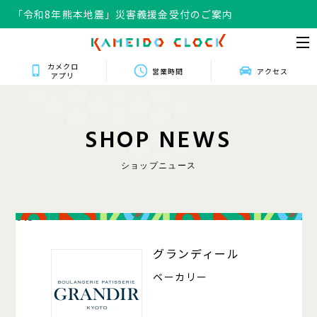
「令和8年熊本地震」災害義援金受付のご案内
「令和8年熊本地震」災害義援金受付のご案内
カメクロ
営業時間
アクセス
アプリ
S
H
O
P
N
E
W
S
ショップニュース
013
グランディール
ベーカリー