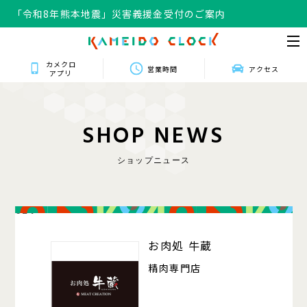
「令和8年熊本地震」災害義援金受付のご案内
カメクロ
営業時間
アクセス
アプリ
S
H
O
P
N
E
W
S
ショップニュース
024
お肉処 牛蔵
精肉専門店