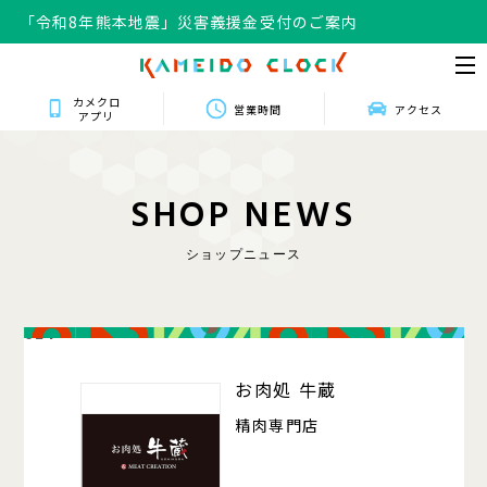
「令和8年熊本地震」災害義援金受付のご案内
カメクロ
営業時間
アクセス
アプリ
S
H
O
P
N
E
W
S
ショップニュース
024
お肉処 牛蔵
精肉専門店