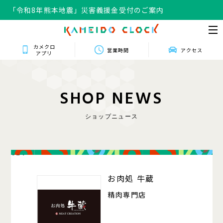
「令和8年熊本地震」災害義援金受付のご案内
カメクロ
営業時間
アクセス
アプリ
S
H
O
P
N
E
W
S
ショップニュース
024
お肉処 牛蔵
精肉専門店