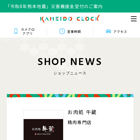
「令和8年熊本地震」災害義援金受付のご案内
カメクロ
営業時間
アクセス
アプリ
S
H
O
P
N
E
W
S
ショップニュース
024
お肉処 牛蔵
精肉専門店