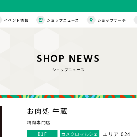
イベント情報
ショップニュース
ショップサーチ
S
H
O
P
N
E
W
S
ショップニュース
お肉処 牛蔵
精肉専門店
エリア 024
B1F
カメクロマルシェ