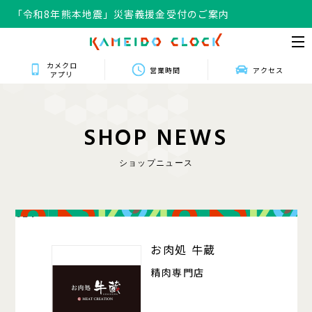
「令和8年熊本地震」災害義援金受付のご案内
カメクロ
営業時間
アクセス
アプリ
S
H
O
P
N
E
W
S
ショップニュース
024
お肉処 牛蔵
精肉専門店