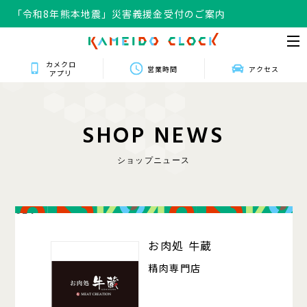
「令和8年熊本地震」災害義援金受付のご案内
カメクロ
営業時間
アクセス
アプリ
S
H
O
P
N
E
W
S
ショップニュース
024
お肉処 牛蔵
精肉専門店