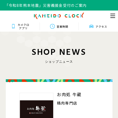
「令和8年熊本地震」災害義援金受付のご案内
カメクロ
営業時間
アクセス
アプリ
S
H
O
P
N
E
W
S
ショップニュース
024
お肉処 牛蔵
精肉専門店