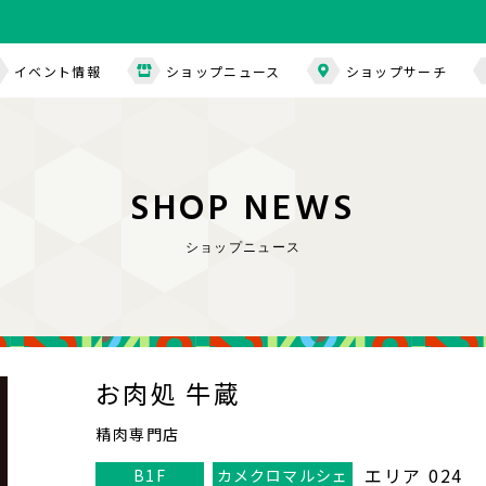
イベント情報
ショップニュース
ショップサーチ
S
H
O
P
N
E
W
S
ショップニュース
お肉処 牛蔵
精肉専門店
エリア 024
B1F
カメクロマルシェ