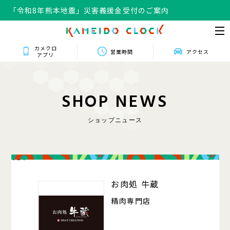
「令和8年熊本地震」災害義援金受付のご案内
カメクロ
営業時間
アクセス
アプリ
S
H
O
P
N
E
W
S
ショップニュース
024
お肉処 牛蔵
精肉専門店