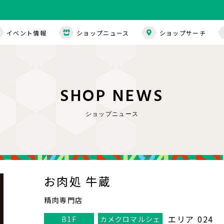
イベント情報
ショップニュース
ショップサーチ
S
H
O
P
N
E
W
S
ショップニュース
お肉処 牛蔵
精肉専門店
エリア 024
B1F
カメクロマルシェ