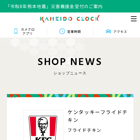
「令和8年熊本地震」災害義援金受付のご案内
カメクロ
営業時間
アクセス
アプリ
S
H
O
P
N
E
W
S
ショップニュース
408
ケンタッキーフライドチ
キン
フライドチキン