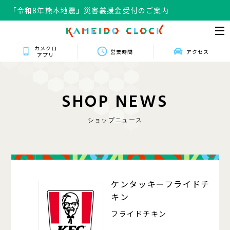
「令和8年熊本地震」災害義援金受付のご案内
カメクロ
営業時間
アクセス
アプリ
S
H
O
P
N
E
W
S
ショップニュース
408
ケンタッキーフライドチ
キン
フライドチキン