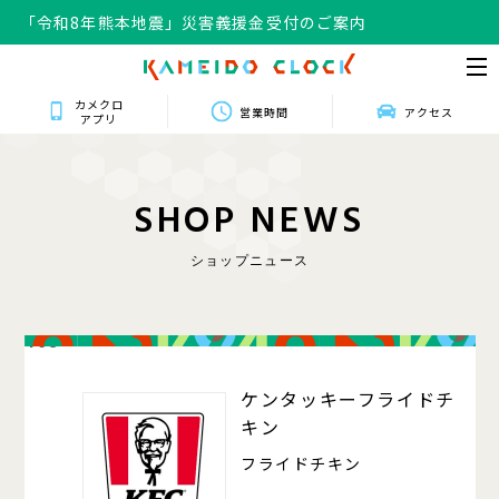
「令和8年熊本地震」災害義援金受付のご案内
カメクロ
営業時間
アクセス
アプリ
S
H
O
P
N
E
W
S
ショップニュース
408
ケンタッキーフライドチ
キン
フライドチキン