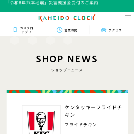
「令和8年熊本地震」災害義援金受付のご案内
カメクロ
営業時間
アクセス
アプリ
S
H
O
P
N
E
W
S
ショップニュース
408
ケンタッキーフライドチ
キン
フライドチキン