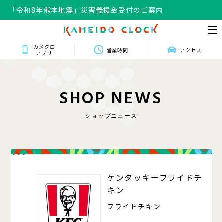
「令和8年熊本地震」災害義援金受付のご案内
カメクロ
営業時間
アクセス
アプリ
S
H
O
P
N
E
W
S
ショップニュース
408
ケンタッキーフライドチ
キン
フライドチキン