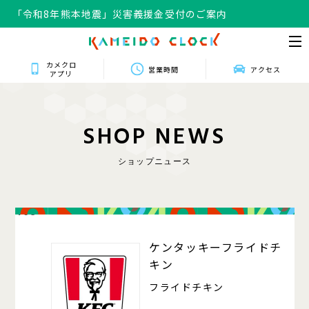
「令和8年熊本地震」災害義援金受付のご案内
カメクロ
営業時間
アクセス
アプリ
S
H
O
P
N
E
W
S
ショップニュース
408
ケンタッキーフライドチ
キン
フライドチキン