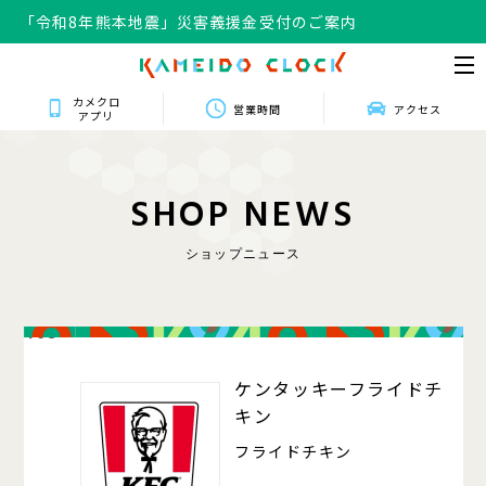
「令和8年熊本地震」災害義援金受付のご案内
カメクロ
営業時間
アクセス
アプリ
S
H
O
P
N
E
W
S
ショップニュース
408
ケンタッキーフライドチ
キン
フライドチキン