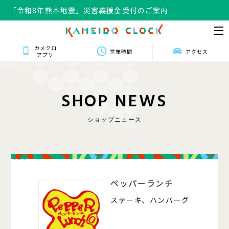
「令和8年熊本地震」災害義援金受付のご案内
カメクロ
営業時間
アクセス
アプリ
S
H
O
P
N
E
W
S
ショップニュース
404
ペッパーランチ
ステーキ、ハンバーグ