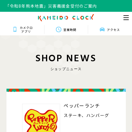
「令和8年熊本地震」災害義援金受付のご案内
カメクロ
営業時間
アクセス
アプリ
S
H
O
P
N
E
W
S
ショップニュース
404
ペッパーランチ
ステーキ、ハンバーグ