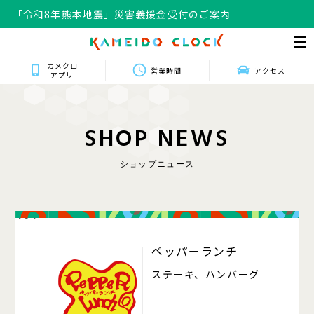
「令和8年熊本地震」災害義援金受付のご案内
カメクロ
営業時間
アクセス
アプリ
S
H
O
P
N
E
W
S
ショップニュース
404
ペッパーランチ
ステーキ、ハンバーグ