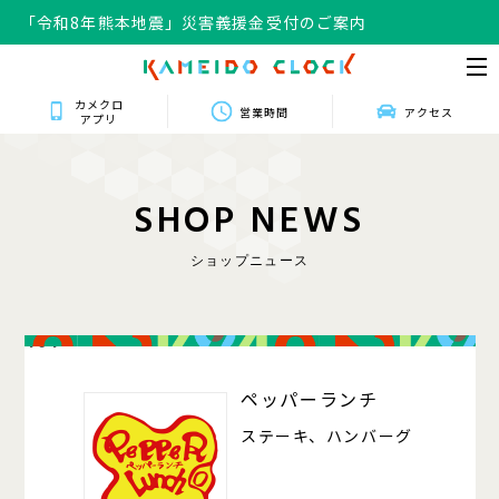
「令和8年熊本地震」災害義援金受付のご案内
カメクロ
営業時間
アクセス
アプリ
S
H
O
P
N
E
W
S
ショップニュース
404
ペッパーランチ
ステーキ、ハンバーグ