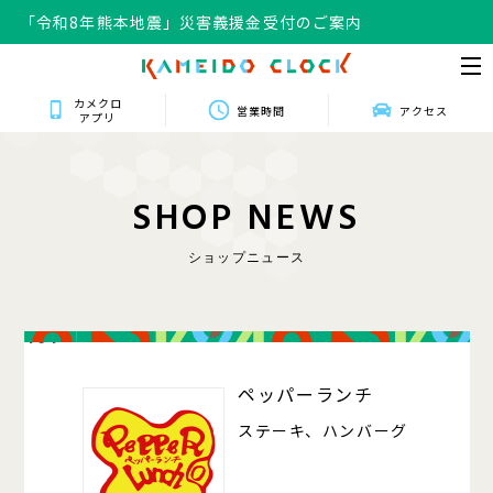
「令和8年熊本地震」災害義援金受付のご案内
カメクロ
営業時間
アクセス
アプリ
S
H
O
P
N
E
W
S
ショップニュース
404
ペッパーランチ
ステーキ、ハンバーグ