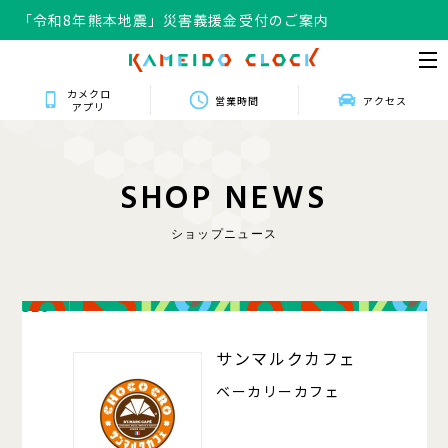
「令和8年熊本地震」災害義援金受付のご案内
カメクロ
営業時間
アクセス
アプリ
S
H
O
P
N
E
W
S
ショップニュース
320
サンマルクカフェ
ベーカリーカフェ