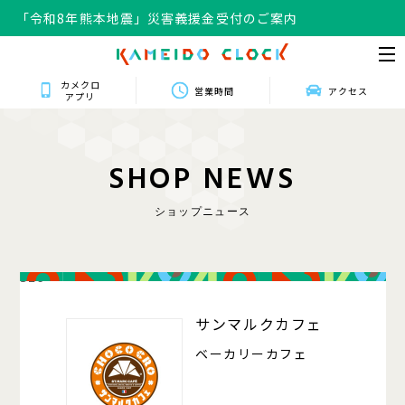
「令和8年熊本地震」災害義援金受付のご案内
カメクロ
営業時間
アクセス
アプリ
S
H
O
P
N
E
W
S
ショップニュース
320
サンマルクカフェ
ベーカリーカフェ