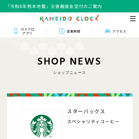
「令和8年熊本地震」災害義援金受付のご案内
カメクロ
営業時間
アクセス
アプリ
S
H
O
P
N
E
W
S
ショップニュース
128
スターバックス
スペシャリティコーヒー