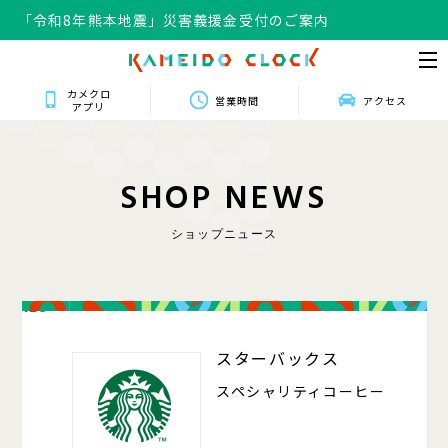
「令和8年熊本地震」災害義援金受付のご案内
カメクロ
営業時間
アクセス
アプリ
S
H
O
P
N
E
W
S
ショップニュース
128
スターバックス
スペシャリティコーヒー