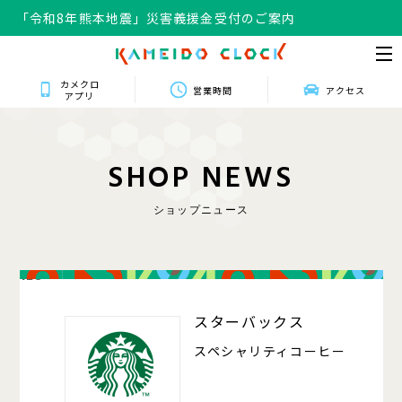
「令和8年熊本地震」災害義援金受付のご案内
カメクロ
営業時間
アクセス
アプリ
S
H
O
P
N
E
W
S
ショップニュース
128
スターバックス
スペシャリティコーヒー