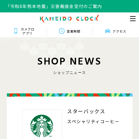
「令和8年熊本地震」災害義援金受付のご案内
カメクロ
営業時間
アクセス
アプリ
S
H
O
P
N
E
W
S
ショップニュース
128
スターバックス
スペシャリティコーヒー