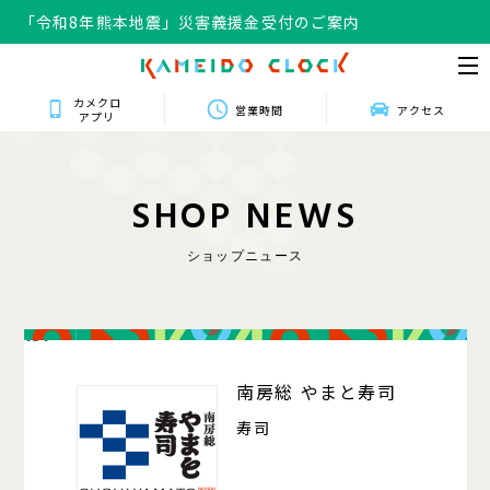
「令和8年熊本地震」災害義援金受付のご案内
カメクロ
営業時間
アクセス
アプリ
S
H
O
P
N
E
W
S
ショップニュース
131
南房総 やまと寿司
寿司