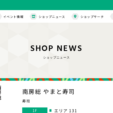
イベント情報
ショップニュース
ショップサーチ
S
H
O
P
N
E
W
S
ショップニュース
南房総 やまと寿司
寿司
エリア 131
1F