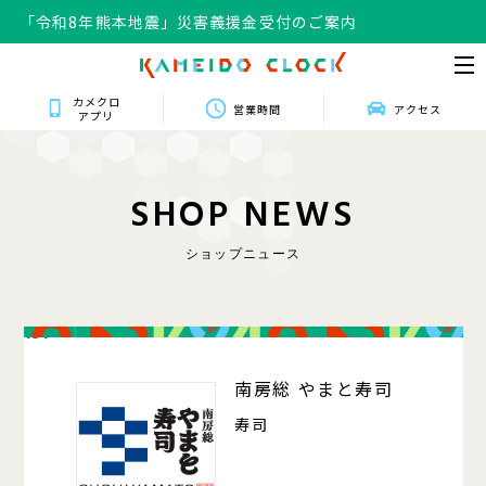
「令和8年熊本地震」災害義援金受付のご案内
カメクロ
営業時間
アクセス
アプリ
S
H
O
P
N
E
W
S
ショップニュース
131
南房総 やまと寿司
寿司