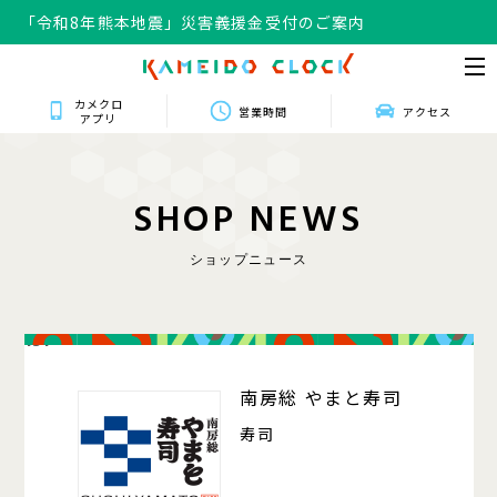
「令和8年熊本地震」災害義援金受付のご案内
カメクロ
営業時間
アクセス
アプリ
S
H
O
P
N
E
W
S
ショップニュース
131
南房総 やまと寿司
寿司