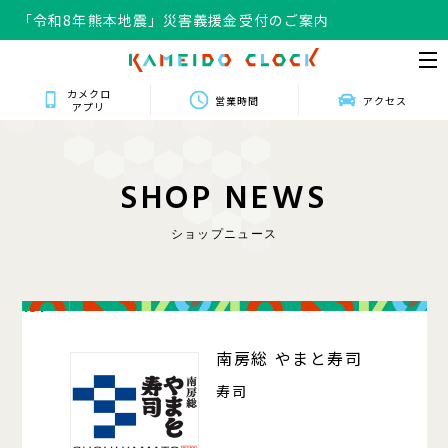
「令和8年熊本地震」災害義援金受付のご案内
カメクロ
営業時間
アクセス
アプリ
S
H
O
P
N
E
W
S
ショップニュース
131
南房総 やまと寿司
寿司