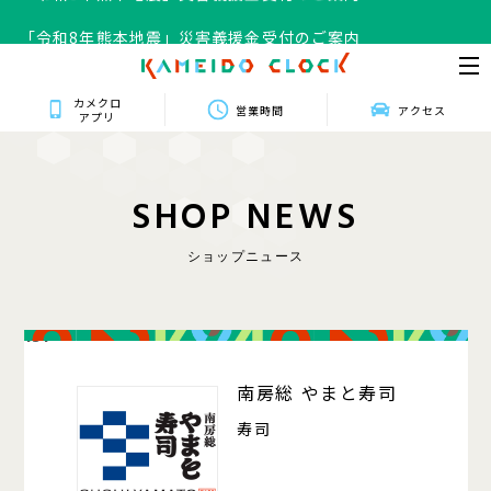
「令和8年熊本地震」災害義援金受付のご案内
カメクロ
営業時間
アクセス
アプリ
S
H
O
P
N
E
W
S
ショップニュース
131
南房総 やまと寿司
寿司