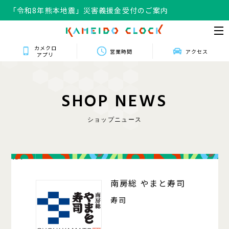
「令和8年熊本地震」災害義援金受付のご案内
カメクロ
営業時間
アクセス
アプリ
S
H
O
P
N
E
W
S
ショップニュース
131
南房総 やまと寿司
寿司