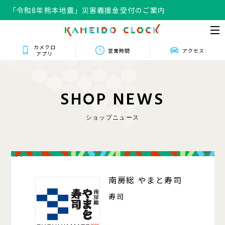
「令和8年熊本地震」災害義援金受付のご案内
カメクロ
営業時間
アクセス
アプリ
S
H
O
P
N
E
W
S
ショップニュース
131
南房総 やまと寿司
寿司