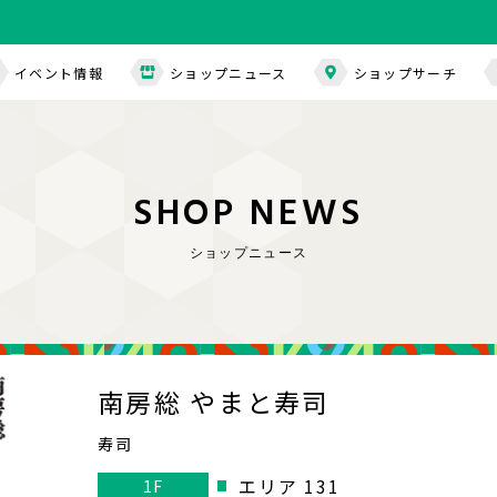
イベント情報
ショップニュース
ショップサーチ
S
H
O
P
N
E
W
S
ショップニュース
南房総 やまと寿司
寿司
エリア 131
1F