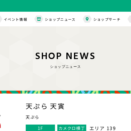
イベント情報
ショップニュース
ショップサーチ
S
H
O
P
N
E
W
S
ショップニュース
天ぷら 天寅
天ぷら
エリア 139
1F
カメクロ横丁