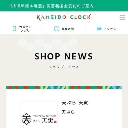
「令和8年熊本地震」災害義援金受付のご案内
カメクロ
営業時間
アクセス
アプリ
S
H
O
P
N
E
W
S
ショップニュース
139
天ぷら 天寅
天ぷら