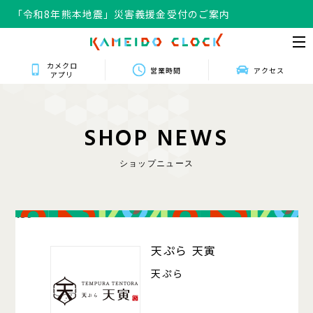
「令和8年熊本地震」災害義援金受付のご案内
カメクロ
営業時間
アクセス
アプリ
S
H
O
P
N
E
W
S
ショップニュース
139
天ぷら 天寅
天ぷら