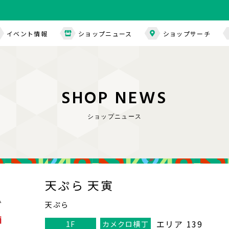
イベント情報
ショップニュース
ショップサーチ
S
H
O
P
N
E
W
S
ショップニュース
天ぷら 天寅
天ぷら
エリア 139
1F
カメクロ横丁