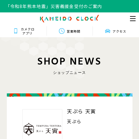
「令和8年熊本地震」災害義援金受付のご案内
カメクロ
営業時間
アクセス
アプリ
S
H
O
P
N
E
W
S
ショップニュース
139
天ぷら 天寅
天ぷら